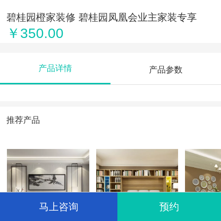
碧桂园橙家装修 碧桂园凤凰会业主家装专享
￥350.00
产品详情
产品参数
推荐产品
马上咨询
预约
装饰上门全包装修
预定装修新中产轻
旧房翻